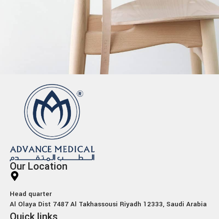
A lacus bibendum pulvinar
Furniture
Our Location
Head quarter
Al Olaya Dist 7487 Al Takhassousi Riyadh 12333, Saudi Arabia
Quick links