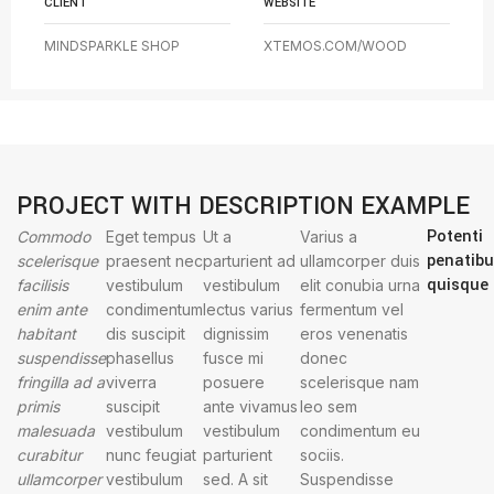
CLIENT
WEBSITE
MINDSPARKLE SHOP
XTEMOS.COM/WOOD
PROJECT WITH DESCRIPTION EXAMPLE
Potenti
Commodo
Eget tempus
Ut a
Varius a
penatib
scelerisque
praesent nec
parturient ad
ullamcorper duis
quisque
facilisis
vestibulum
vestibulum
elit conubia urna
enim ante
condimentum
lectus varius
fermentum vel
habitant
dis suscipit
dignissim
eros venenatis
suspendisse
phasellus
fusce mi
donec
fringilla ad a
viverra
posuere
scelerisque nam
primis
suscipit
ante vivamus
leo sem
malesuada
vestibulum
vestibulum
condimentum eu
curabitur
nunc feugiat
parturient
sociis.
ullamcorper
vestibulum
sed. A sit
Suspendisse