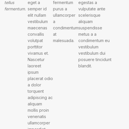
tellus
eget a
fermentum
egestas a
fermentum.
semper id
purus a
vulputate ante
elit nullam
ullamcorper
scelerisque
vestibulum
a
aliquam
maecenas
condimentum
suspendisse
convallis
at
metus a a
volutpat
malesuada.
condimentum eu
porttitor
vestibulum
vivamus et.
vestibulum dui
Nascetur
posuere tincidunt
laoreet
blandit.
ipsum
placerat odio
a dolor
torquent
adipiscing ac
aliquam
mollis proin
venenatis
ullamcorper