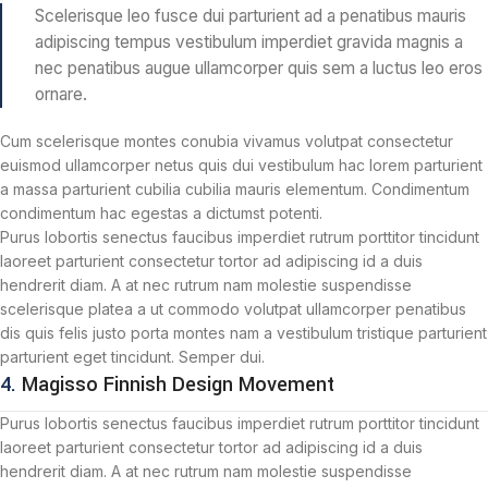
Scelerisque leo fusce dui parturient ad a penatibus mauris
adipiscing tempus vestibulum imperdiet gravida magnis a
nec penatibus augue ullamcorper quis sem a luctus leo eros
ornare.
Cum scelerisque montes conubia vivamus volutpat consectetur
euismod ullamcorper netus quis dui vestibulum hac lorem parturient
a massa parturient cubilia cubilia mauris elementum. Condimentum
condimentum hac egestas a dictumst potenti.
Purus lobortis senectus faucibus imperdiet rutrum porttitor tincidunt
laoreet parturient consectetur tortor ad adipiscing id a duis
hendrerit diam. A at nec rutrum nam molestie suspendisse
scelerisque platea a ut commodo volutpat ullamcorper penatibus
dis quis felis justo porta montes nam a vestibulum tristique parturient
parturient eget tincidunt. Semper dui.
4.
Magisso Finnish Design Movement
Purus lobortis senectus faucibus imperdiet rutrum porttitor tincidunt
laoreet parturient consectetur tortor ad adipiscing id a duis
hendrerit diam. A at nec rutrum nam molestie suspendisse