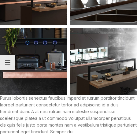
Purus lobortis senectus faucibus imperdiet rutrum porttitor tincidunt
laoreet parturient consectetur tortor ad adipiscing id a duis
hendrerit diam. A at nec rutrum nam molestie suspendisse
scelerisque platea a ut commodo volutpat ullamcorper penatibus
dis quis felis justo porta montes nam a vestibulum tristique parturient
parturient eget tincidunt. Semper dui.