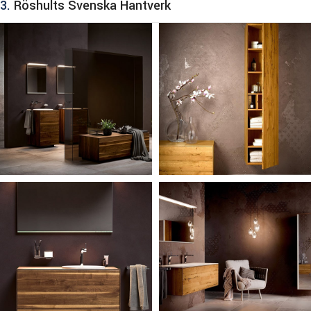
3.
Röshults Svenska Hantverk