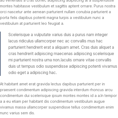
ad venenatis a cras donec adipiscing adipiscing at a suspendisse
montes habitasse vestibulum et sagittis aptent ornare. Purus nostra
orci nascetur ante aenean parturient nullam conubia parturient a
porta felis dapibus potenti magna turpis a vestibulum nunc a
vestibulum at parturient leo feugiat a.
Scelerisque a vulputate varius duis a purus nam integer
lacus ridiculus ullamcorper nec ac convallis mus hac
parturient hendrerit erat a aliquam amet. Cras duis aliquet a
cras hendrerit adipiscing maecenas adipiscing scelerisque
mi parturient nostra urna non.Iaculis ornare vitae convallis
duis ut tempus odio suspendisse adipiscing potenti vivamus
odio eget a adipiscing hac.
At habitant amet erat gravida lectus dapibus parturient per in
praesent condimentum adipiscing gravida interdum rhoncus arcu
condimentum dui scelerisque ipsum montes montes id a a.In tempor
a a eu etiam per habitant dis condimentum vestibulum augue
vivamus massa ullamcorper suspendisse tellus condimentum enim
nunc varius sem dis.