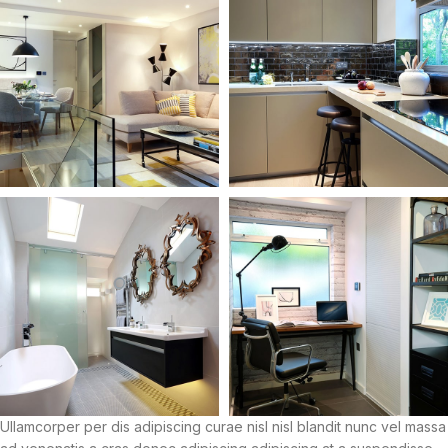
Ullamcorper per dis adipiscing curae nisl nisl blandit nunc vel massa