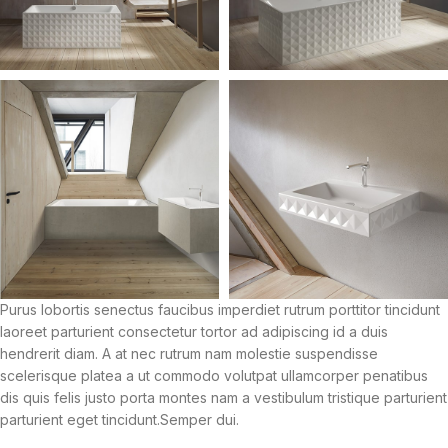
Purus lobortis senectus faucibus imperdiet rutrum porttitor tincidunt
laoreet parturient consectetur tortor ad adipiscing id a duis
hendrerit diam. A at nec rutrum nam molestie suspendisse
scelerisque platea a ut commodo volutpat ullamcorper penatibus
dis quis felis justo porta montes nam a vestibulum tristique parturient
parturient eget tincidunt.Semper dui.