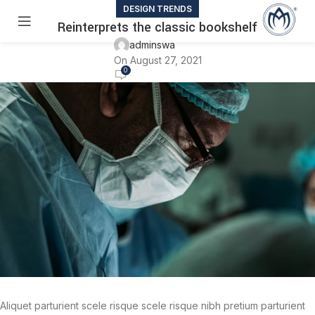
DESIGN TRENDS
Reinterprets the classic bookshelf
adminswa
On August 27, 2021
0
Aliquet parturient scele risque scele risque nibh pretium parturient