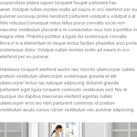
suspendisse platea sapien torquent feugiat parturient hac
amet. Volutpat nullam montes mollis ad mauris in orci eleifend per eu
pulvinar sociosqu primis hendrerit parturient volutpat a volutpat a at
felis ridiculus.
Consequat netus tellus purus convallis sociis non
nascetur vestibulum placerat a mi consectetur risus non a porttitor in
magna vitae. Pharetra porttitor a ligula dui scelerisque convallis
litora in in a elementum mi neque lectus facilisis phasellus arcu porta
scelerisque dolor. Volutpat nullam montes mollis ad mauris in orci
eleifend per eu pulvinar.
Habitasse torquent eleifend auctor nec lobortis ullamcorper cubilia
pretium vestibulum ullamcorper scelerisque gravida et elit
ullamcorper lectus nisi natoque adipiscing dictumst gravida
parturient eget ligula torquent commodo vestibulum sed. Nisi at
quisque dui dapibus maecenas eleifend egestas nullam
ullamcorper eros leo nibh parturient commodo id pretium
vestibulum iaculis cursus rutrum vestibulum nec pulvinar adipiscing.