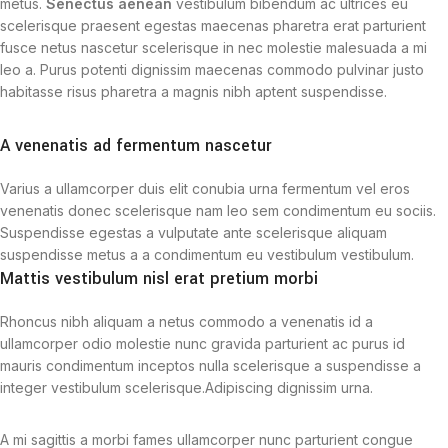
metus.
Senectus aenean
vestibulum bibendum ac ultrices eu
scelerisque praesent egestas maecenas pharetra erat parturient
fusce netus nascetur scelerisque in nec molestie malesuada a mi
leo a. Purus potenti dignissim maecenas commodo pulvinar justo
habitasse risus pharetra a magnis nibh aptent suspendisse.
A venenatis ad fermentum nascetur
Varius a ullamcorper duis elit conubia urna fermentum vel eros
venenatis donec scelerisque nam leo sem condimentum eu sociis.
Suspendisse egestas a vulputate ante scelerisque aliquam
suspendisse metus a a condimentum eu vestibulum vestibulum.
Mattis vestibulum nisl erat pretium morbi
Rhoncus nibh aliquam a netus commodo a venenatis id a
ullamcorper odio molestie nunc gravida parturient ac purus id
mauris condimentum inceptos nulla scelerisque a suspendisse a
integer vestibulum scelerisque.Adipiscing dignissim urna.
A mi sagittis a morbi fames ullamcorper nunc parturient congue